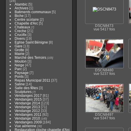
16
Alambic
5
Archives
1
Batiments communaux
5
Biche
17
Centre scolaire
2
Chapelle d'Arc
5
DSCN8473
Chateaux
7
vue 5417 fois
Creche
21
Crucifix
3
Divers
19
Eglise Saint Bénigne
8
Gare
13
Grotte
8
Mairie
2
Marché des Terroirs
105
Mouton
3
Neige
47
Parc
2
DSCN8480
Paysage
7
vue 5237 fois
Ponts
3
Repas Municipal 2011
37
Saline
14
Salle des fêtes
3
Sculptures
7
Vendanges 2017
81
Vendanges 2015
37
Vendange 2014
123
Vendange 2013
71
Vendange 2012
33
Vendanges 2011
92
DSCN8497
Vendange 2010
vue 5347 fois
145
Vendanges 2009
184
Vue aérienne
30
Restauration cloche chapelle d'Arc