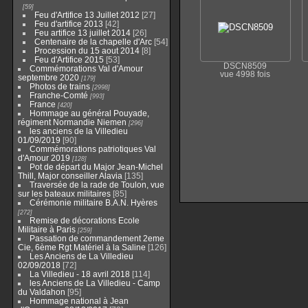
59
Feu d'Artifice 13 Juillet 2012
27
Feu d'artifice 2013
42
Feu artifice 13 juillet 2014
26
Centenaire de la chapelle d'Arc
54
Procession du 15 aout 2014
8
Feu d'Artifice 2015
53
DSCN8509
Commémorations Val d'Amour
vue 4998 fois
septembre 2020
179
Photos de trains
2998
Franche-Comté
993
France
420
Hommage au général Pouyade,
régiment Normandie Niemen
296
les anciens de la Villedieu
01/09/2019
90
Commémorations patriotiques Val
d'Amour 2019
128
Pot de départ du Major Jean-Michel
Thill, Major conseiller Alavia
135
Traversée de la rade de Toulon, vue
sur les bateaux militaires
85
Cérémonie militaire B.A.N. Hyères
272
Remise de décorations Ecole
Militaire à Paris
259
Passation de commandement 2eme
Cie, 6ème Rgt Matériel à la Saline
126
Les Anciens de La Villedieu
02/09/2018
72
La Villedieu - 18 avril 2018
114
les Anciens de La Villedieu - Camp
du Valdahon
95
Hommage national à Jean