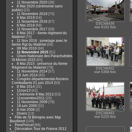
11 Novembre 2020
38
8 Mai 2020 (cérémonie sans
public)
23
11 Novembre 2019
75
8 Mai 2019
54
11 Novembre 2018
67
DSCN8439
8 Mai 2018
68
vue 6102 fois
11 Novembre 2017
58
8 Mai 2017 - 6eme régiment du
Matériel
70
11 Nov 2016 : jumelage avec le
6eme Rgt du Matériel
56
08 Mai 2016
94
11 Novembre 2015
51
Union Nationale des Parachutistes
St Michel 2015
65
8 Mai 2015 : présence du 6eme
Régiment du Materiel
78
DSCN8452
11 Novembre 2014
57
vue 5368 fois
18 Juin 2014
45
Congrès départemental Anciens
Combattants 01 juin 2014
93
8 Mai 2014
31
11nov13
41
Cérémonie 8 Mai 2013
53
11novembre2011
20
11 Novembre 2009
79
18 juin 2009
32
8 mai 2008
2
Divers
13
DSCN8463
vue 5225 fois
Fête de St Bénigne avec Mgr
Bouilleret
109
PerePoncet
99
Décoration Tour de France 2012