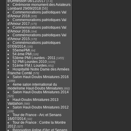
d'Ormesson 08/12/2017
73
Cérémonie monument des Aviateurs
Lombard 29/09/2018
56
Commemorations patriotiques Val
d'Amour 2018
105
Commemorations patriotiques Val
d'Amour 2017
175
Commemorations patriotiques Val
d'Amour 2016
164
Commémorations patriotiques Val
d'Amour 2015
170
Commémorations patriotiques
07/09/2014
195
55emePMI
64
54 ème PMI
126
53ème PMI Lourdes - 2011
1455
52 PMI Lourdes 2010
1028
51ème P.M.I. Lourdes
651
Hospitalité Notre Dame des Armées
Franche Comté
579
Salon Haut-Doubs Miniatures 2016
1099
4eme salon international du
modelisme Haut-Doubs Miniatures
892
Salon Haut-Doubs Miniatures 2014
525
Haut-Doubs Miniatures 2013
Valdahon
580
Salon Haut-Doubs Miniatures 2012
209
Tour de France - Arc et Senans
16/07/2014
111
Tour de France : Contre la Montre
2012
327
Renovation église d'Arc et Senans