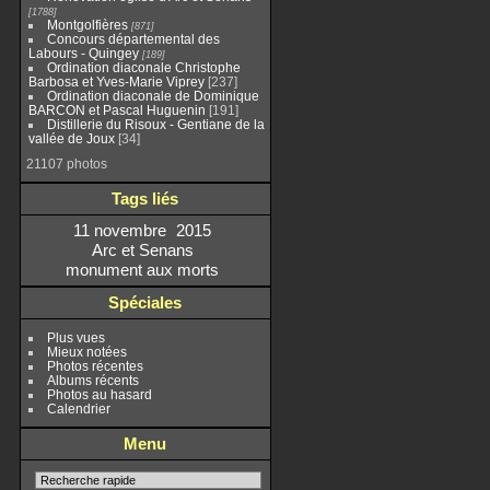
1788
Montgolfières
871
Concours départemental des
Labours - Quingey
189
Ordination diaconale Christophe
Barbosa et Yves-Marie Viprey
237
Ordination diaconale de Dominique
BARCON et Pascal Huguenin
191
Distillerie du Risoux - Gentiane de la
vallée de Joux
34
21107 photos
Tags liés
11 novembre
2015
Arc et Senans
monument aux morts
Spéciales
Plus vues
Mieux notées
Photos récentes
Albums récents
Photos au hasard
Calendrier
Menu