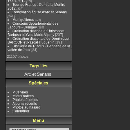
16/07/2014
111
Tour de France : Contre la Montre
2012
327
Renovation église d'Arc et Senans
1788
Montgolfières
871
Concours départemental des
Labours - Quingey
189
Ordination diaconale Christophe
Barbosa et Yves-Marie Viprey
237
Ordination diaconale de Dominique
BARCON et Pascal Huguenin
191
Distillerie du Risoux - Gentiane de la
vallée de Joux
34
21107 photos
Tags liés
Arc et Senans
Spéciales
Plus vues
Mieux notées
Photos récentes
Albums récents
Photos au hasard
Calendrier
Menu