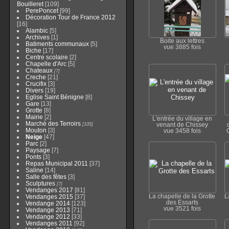
Bouilleret
109
PerePoncet
99
Décoration Tour de France 2012
16
Alambic
5
Archives
1
Boite aux lettres
Batiments communaux
5
vue 3885 fois
Biche
17
Centre scolaire
2
Chapelle d'Arc
5
Chateaux
7
Creche
21
Crucifix
3
Divers
19
Eglise Saint Bénigne
8
Gare
13
Grotte
8
Mairie
2
L'entrée du village en
Marché des Terroirs
105
venant de Chissey
Mouton
3
vue 3458 fois
Neige
47
Parc
2
Paysage
7
Ponts
3
Repas Municipal 2011
37
Saline
14
Salle des fêtes
3
Sculptures
7
Vendanges 2017
81
Vendanges 2015
37
La chapelle de la Grotte
L
des Essarts
Vendange 2014
123
vue 3521 fois
Vendange 2013
71
Vendange 2012
33
Vendanges 2011
92