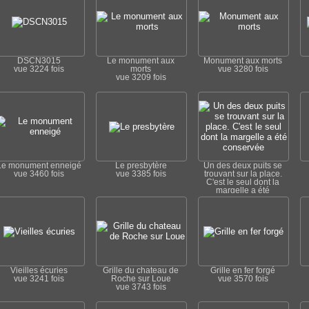
DSCN3015
Le monument aux
Monument aux morts
vue 3224 fois
morts
vue 3280 fois
vue 3209 fois
Le monument enneigé
Le presbytère
Un des deux puits se
vue 3460 fois
vue 3385 fois
trouvant sur la place.
C'est le seul dont la
margelle a été
conservée
vue 3405 fois
Vieilles écuries
Grille du chateau de
Grille en fer forgé
vue 3241 fois
Roche sur Loue
vue 3570 fois
vue 3743 fois