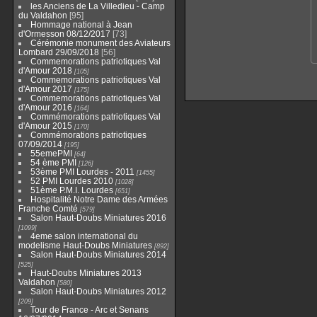
les Anciens de La Villedieu - Camp
du Valdahon
95
Hommage national à Jean
d'Ormesson 08/12/2017
73
Cérémonie monument des Aviateurs
Lombard 29/09/2018
56
Commemorations patriotiques Val
d'Amour 2018
105
Commemorations patriotiques Val
d'Amour 2017
175
Commemorations patriotiques Val
d'Amour 2016
164
Commémorations patriotiques Val
d'Amour 2015
170
Commémorations patriotiques
07/09/2014
195
55emePMI
64
54 ème PMI
126
53ème PMI Lourdes - 2011
1455
52 PMI Lourdes 2010
1028
51ème P.M.I. Lourdes
651
Hospitalité Notre Dame des Armées
Franche Comté
579
Salon Haut-Doubs Miniatures 2016
1099
4eme salon international du
modelisme Haut-Doubs Miniatures
892
Salon Haut-Doubs Miniatures 2014
525
Haut-Doubs Miniatures 2013
Valdahon
580
Salon Haut-Doubs Miniatures 2012
209
Tour de France - Arc et Senans