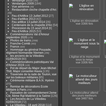
Vendange 2010
145
Vendanges 2009
184
Vue aérienne
30
Restauration cloche chapelle d'Arc
59
Feu d'Artifice 13 Juillet 2012
27
Feu d'artifice 2013
42
L'église en rénovation
Feu artifice 13 juillet 2014
26
vue 3366 fois
Centenaire de la chapelle d'Arc
54
Procession du 15 aout 2014
8
Feu d'Artifice 2015
53
Commémorations Val d'Amour
septembre 2020
179
Photos de trains
2998
Franche-Comté
993
France
420
Hommage au général Pouyade,
régiment Normandie Niemen
296
les anciens de la Villedieu
L'église et le monument
01/09/2019
90
sous la neige
Commémorations patriotiques Val
vue 3306 fois
d'Amour 2019
128
Pot de départ du Major Jean-Michel
Thill, Major conseiller Alavia
135
Traversée de la rade de Toulon, vue
sur les bateaux militaires
85
Cérémonie militaire B.A.N. Hyères
272
Remise de décorations Ecole
Militaire à Paris
259
Passation de commandement 2eme
Le motoculteur attend
Cie, 6ème Rgt Matériel à la Saline
126
des jours meilleurs
vue 3467 fois
Les Anciens de La Villedieu
02/09/2018
72
La Villedieu - 18 avril 2018
114