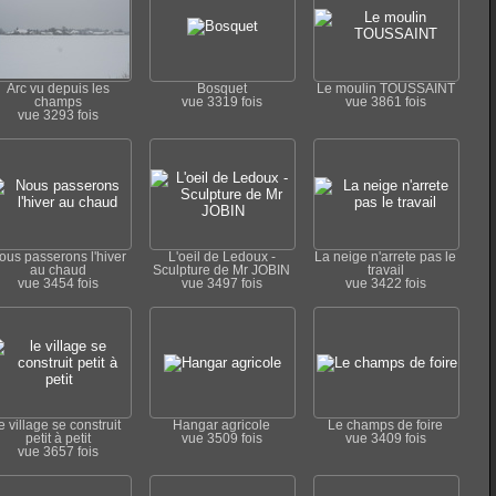
Arc vu depuis les
Bosquet
Le moulin TOUSSAINT
champs
vue 3319 fois
vue 3861 fois
vue 3293 fois
ous passerons l'hiver
L'oeil de Ledoux -
La neige n'arrete pas le
au chaud
Sculpture de Mr JOBIN
travail
vue 3454 fois
vue 3497 fois
vue 3422 fois
e village se construit
Hangar agricole
Le champs de foire
petit à petit
vue 3509 fois
vue 3409 fois
vue 3657 fois