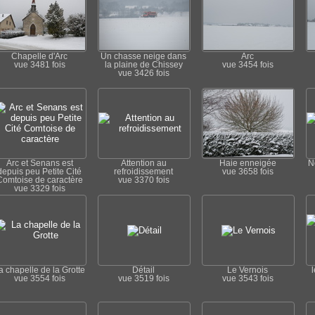
Chapelle d'Arc
Un chasse neige dans
Arc
vue 3481 fois
la plaine de Chissey
vue 3454 fois
vue 3426 fois
Arc et Senans est
Attention au
Haie enneigée
N
depuis peu Petite Cité
refroidissement
vue 3658 fois
Comtoise de caractère
vue 3370 fois
vue 3329 fois
a chapelle de la Grotte
Détail
Le Vernois
l
vue 3554 fois
vue 3519 fois
vue 3543 fois