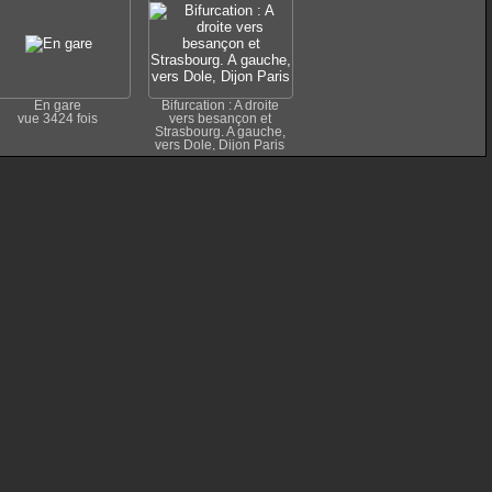
En gare
Bifurcation : A droite
vue 3424 fois
vers besançon et
Strasbourg. A gauche,
vers Dole, Dijon Paris
vue 3488 fois