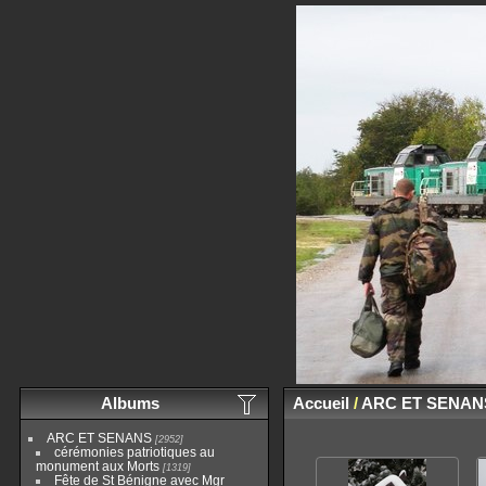
Albums
Accueil
/
ARC ET SENAN
ARC ET SENANS
2952
cérémonies patriotiques au
monument aux Morts
1319
Fête de St Bénigne avec Mgr