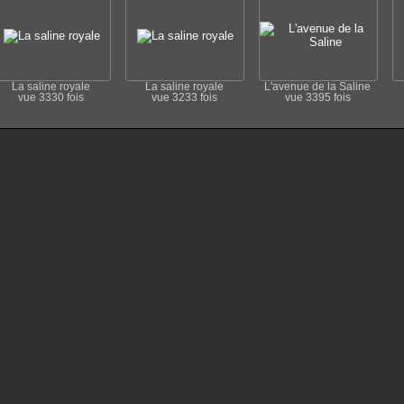
La saline royale
La saline royale
L'avenue de la Saline
vue 3330 fois
vue 3233 fois
vue 3395 fois