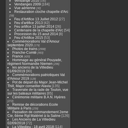
Vendange 2010
145
Vendanges 2009
184
Vue aérienne
30
Restauration cloche chapelle d'Arc
59
Feu d'Artifice 13 Juillet 2012
27
Feu d'artifice 2013
42
Feu artifice 13 juillet 2014
26
Centenaire de la chapelle d'Arc
54
Procession du 15 aout 2014
8
Feu d'Artifice 2015
53
Commémorations Val d'Amour
septembre 2020
179
Photos de trains
2998
Franche-Comté
993
France
420
Hommage au général Pouyade,
régiment Normandie Niemen
296
les anciens de la Villedieu
01/09/2019
90
Commémorations patriotiques Val
d'Amour 2019
128
Pot de départ du Major Jean-Michel
Thill, Major conseiller Alavia
135
Traversée de la rade de Toulon, vue
sur les bateaux militaires
85
Cérémonie militaire B.A.N. Hyères
272
Remise de décorations Ecole
Militaire à Paris
259
Passation de commandement 2eme
Cie, 6ème Rgt Matériel à la Saline
126
Les Anciens de La Villedieu
02/09/2018
72
La Villedieu - 18 avril 2018
114