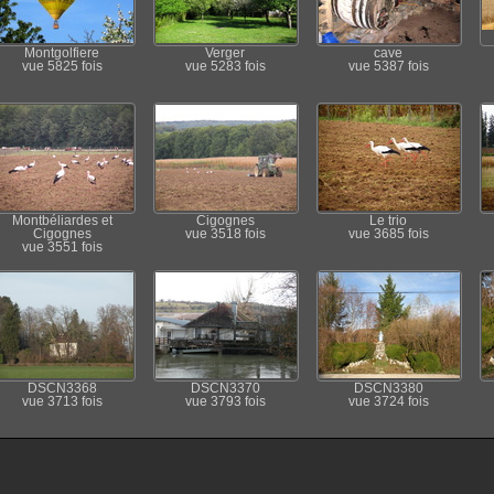
Montgolfiere
Verger
cave
vue 5825 fois
vue 5283 fois
vue 5387 fois
Montbéliardes et
Cigognes
Le trio
Cigognes
vue 3518 fois
vue 3685 fois
vue 3551 fois
DSCN3368
DSCN3370
DSCN3380
vue 3713 fois
vue 3793 fois
vue 3724 fois