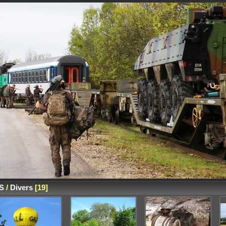
S
/
Divers
19