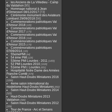
les Anciens de La Villedieu - Camp
du Valdahon
95
Hommage national à Jean
d'Ormesson 08/12/2017
73
Cérémonie monument des Aviateurs
Lombard 29/09/2018
56
Commemorations patriotiques Val
d'Amour 2018
105
Commemorations patriotiques Val
d'Amour 2017
175
Commemorations patriotiques Val
d'Amour 2016
164
Commémorations patriotiques Val
d'Amour 2015
170
Commémorations patriotiques
07/09/2014
195
55emePMI
64
54 ème PMI
126
53ème PMI Lourdes - 2011
1455
52 PMI Lourdes 2010
1028
51ème P.M.I. Lourdes
651
Hospitalité Notre Dame des Armées
Franche Comté
579
Salon Haut-Doubs Miniatures 2016
1099
4eme salon international du
modelisme Haut-Doubs Miniatures
892
Salon Haut-Doubs Miniatures 2014
525
Haut-Doubs Miniatures 2013
Valdahon
580
Salon Haut-Doubs Miniatures 2012
209
Tour de France - Arc et Senans