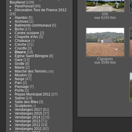
Bouilleret
109
PerePoncet
99
Décoration Tour de France 2012
16
056
Alambic
5
vue 6245 fois
Archives
1
Batiments communaux
5
Biche
17
Centre scolaire
2
Chapelle d'Arc
5
Chateaux
7
Creche
21
Crucifix
3
Divers
19
Eglise Saint Bénigne
8
Cigognes
Gare
13
vue 3546 fois
Grotte
8
Mairie
2
Marché des Terroirs
105
Mouton
3
Neige
47
Parc
2
Paysage
7
Ponts
3
Repas Municipal 2011
37
Saline
14
Salle des fêtes
3
Sculptures
7
Vendanges 2017
81
Vendanges 2015
37
Vendange 2014
123
Vendange 2013
71
Vendange 2012
33
Vendanges 2011
92