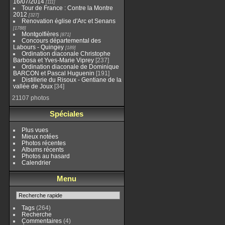
16/07/2014
111
Tour de France : Contre la Montre
2012
327
Renovation église d'Arc et Senans
1788
Montgolfières
871
Concours départemental des
Labours - Quingey
189
Ordination diaconale Christophe
Barbosa et Yves-Marie Viprey
237
Ordination diaconale de Dominique
BARCON et Pascal Huguenin
191
Distillerie du Risoux - Gentiane de la
vallée de Joux
34
21107 photos
Spéciales
Plus vues
Mieux notées
Photos récentes
Albums récents
Photos au hasard
Calendrier
Menu
Tags
(264)
Recherche
Commentaires
(4)