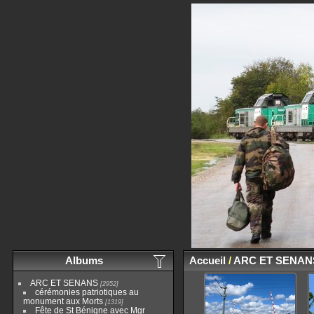
Albums
Accueil
/
ARC ET SENAN
ARC ET SENANS
2952
cérémonies patriotiques au
monument aux Morts
1319
Fête de St Bénigne avec Mgr