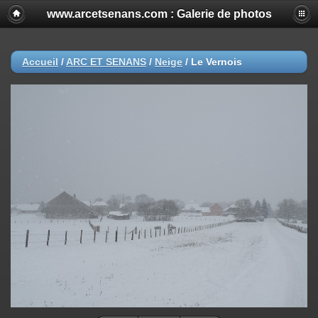
www.arcetsenans.com : Galerie de photos
Accueil
/
ARC ET SENANS
/
Neige
/
Le Vernois