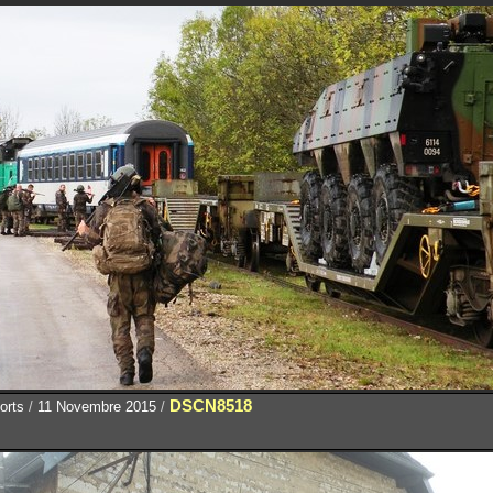
DSCN8518
orts
/
11 Novembre 2015
/