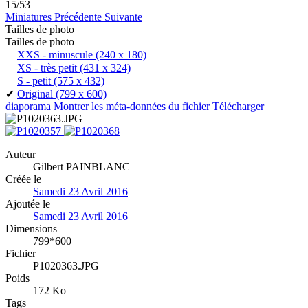
15/53
Miniatures
Précédente
Suivante
Tailles de photo
Tailles de photo
XXS - minuscule
(240 x 180)
XS - très petit
(431 x 324)
S - petit
(575 x 432)
✔
Original
(799 x 600)
diaporama
Montrer les méta-données du fichier
Télécharger
Auteur
Gilbert PAINBLANC
Créée le
Samedi 23 Avril 2016
Ajoutée le
Samedi 23 Avril 2016
Dimensions
799*600
Fichier
P1020363.JPG
Poids
172 Ko
Tags