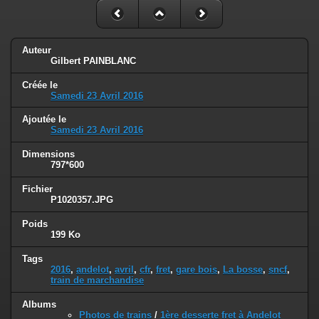
Auteur
Gilbert PAINBLANC
Créée le
Samedi 23 Avril 2016
Ajoutée le
Samedi 23 Avril 2016
Dimensions
797*600
Fichier
P1020357.JPG
Poids
199 Ko
Tags
2016
,
andelot
,
avril
,
cfr
,
fret
,
gare bois
,
La bosse
,
sncf
,
train de marchandise
Albums
Photos de trains
/
1ère desserte fret à Andelot