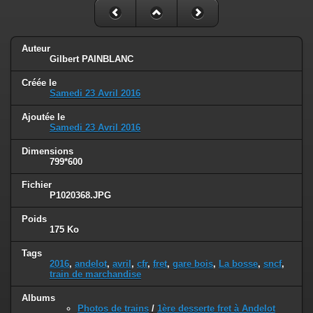
Auteur
Gilbert PAINBLANC
Créée le
Samedi 23 Avril 2016
Ajoutée le
Samedi 23 Avril 2016
Dimensions
799*600
Fichier
P1020368.JPG
Poids
175 Ko
Tags
2016
,
andelot
,
avril
,
cfr
,
fret
,
gare bois
,
La bosse
,
sncf
,
train de marchandise
Albums
Photos de trains
/
1ère desserte fret à Andelot