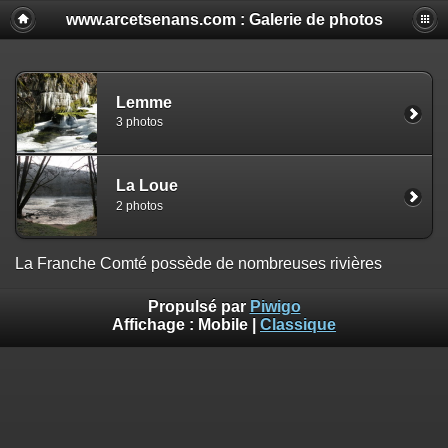
www.arcetsenans.com : Galerie de photos
Lemme
3 photos
La Loue
2 photos
La Franche Comté possède de nombreuses rivières
Propulsé par
Piwigo
Affichage :
Mobile
|
Classique