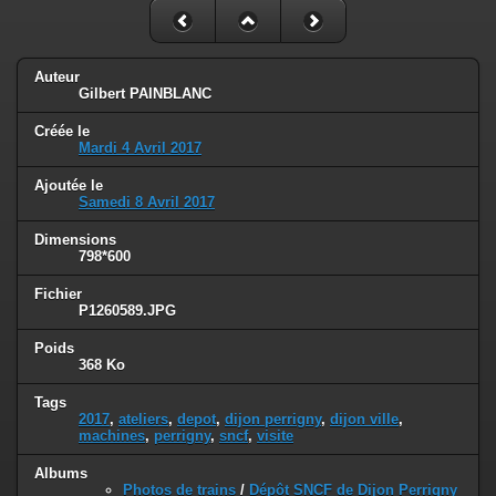
Auteur
Gilbert PAINBLANC
Créée le
Mardi 4 Avril 2017
Ajoutée le
Samedi 8 Avril 2017
Dimensions
798*600
Fichier
P1260589.JPG
Poids
368 Ko
Tags
2017
,
ateliers
,
depot
,
dijon perrigny
,
dijon ville
,
machines
,
perrigny
,
sncf
,
visite
Albums
Photos de trains
/
Dépôt SNCF de Dijon Perrigny