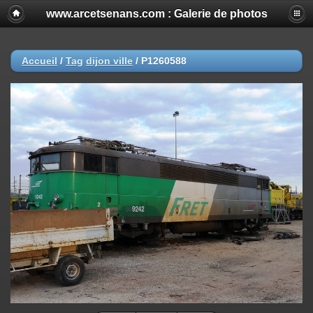
www.arcetsenans.com : Galerie de photos
Accueil
/
Tag
dijon ville
/
P1260588