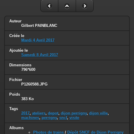
Auteur
Gilbert PAINBLANC
Créée le
Mardi 4 Avril 2017
Ajoutée le
Samedi 8 Avril 2017
Dimensions
796*600
Fichier
P1260588.JPG
Poids
383 Ko
Tags
2017
,
ateliers
,
depot
,
dijon perrigny
,
dijon ville
,
machines
,
perrigny
,
sncf
,
visite
Albums
Photos de trains
/
Dépôt SNCF de Dijon Perrigny