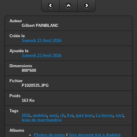
Auteur
Gilbert PAINBLANC
Créée le
Samedi 23 Avril 2016
Ajoutée le
Samedi 23 Avril 2016
Dimensions
800*600
Fichier
P1020535.JPG
Poids
163 Ko
Tags
2016
,
andelot
,
avril
,
cfr
,
fret
,
gare bois
,
La bosse
,
sncf
,
train de marchandise
Albums
Photos de trains
/
1ère desserte fret à Andelot