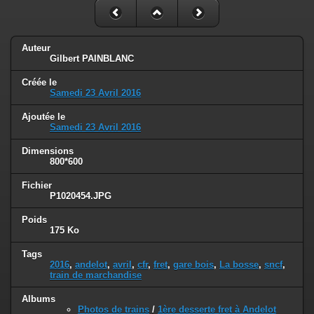
Auteur
Gilbert PAINBLANC
Créée le
Samedi 23 Avril 2016
Ajoutée le
Samedi 23 Avril 2016
Dimensions
800*600
Fichier
P1020454.JPG
Poids
175 Ko
Tags
2016
,
andelot
,
avril
,
cfr
,
fret
,
gare bois
,
La bosse
,
sncf
,
train de marchandise
Albums
Photos de trains
/
1ère desserte fret à Andelot