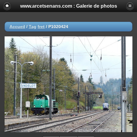
www.arcetsenans.com : Galerie de photos
Accueil
/
Tag
fret
/
P1020424