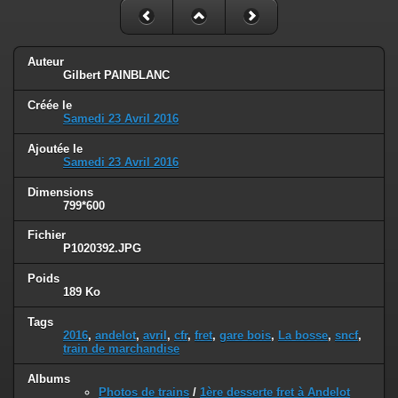
Auteur
Gilbert PAINBLANC
Créée le
Samedi 23 Avril 2016
Ajoutée le
Samedi 23 Avril 2016
Dimensions
799*600
Fichier
P1020392.JPG
Poids
189 Ko
Tags
2016
,
andelot
,
avril
,
cfr
,
fret
,
gare bois
,
La bosse
,
sncf
,
train de marchandise
Albums
Photos de trains
/
1ère desserte fret à Andelot