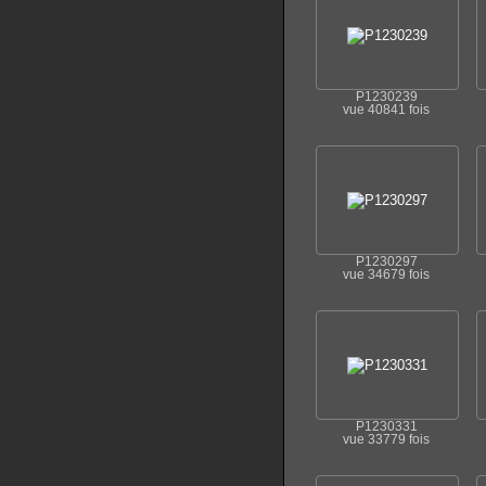
P1230239
vue 40841 fois
P1230297
vue 34679 fois
P1230331
vue 33779 fois