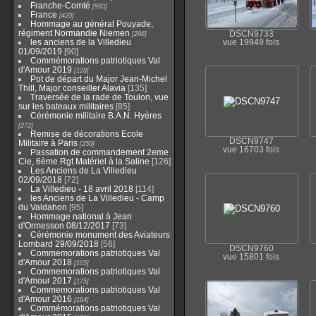
Franche-Comté
993
France
420
Hommage au général Pouyade,
régiment Normandie Niemen
296
DSCN9733
les anciens de la Villedieu
vue 19949 fois
01/09/2019
90
Commémorations patriotiques Val
d'Amour 2019
128
Pot de départ du Major Jean-Michel
Thill, Major conseiller Alavia
135
Traversée de la rade de Toulon, vue
sur les bateaux militaires
85
Cérémonie militaire B.A.N. Hyères
272
Remise de décorations Ecole
DSCN9747
Militaire à Paris
259
vue 16703 fois
Passation de commandement 2eme
Cie, 6ème Rgt Matériel à la Saline
126
Les Anciens de La Villedieu
02/09/2018
72
La Villedieu - 18 avril 2018
114
les Anciens de La Villedieu - Camp
du Valdahon
95
Hommage national à Jean
d'Ormesson 08/12/2017
73
Cérémonie monument des Aviateurs
Lombard 29/09/2018
56
DSCN9760
Commemorations patriotiques Val
vue 15801 fois
d'Amour 2018
105
Commemorations patriotiques Val
d'Amour 2017
175
Commemorations patriotiques Val
d'Amour 2016
164
Commémorations patriotiques Val