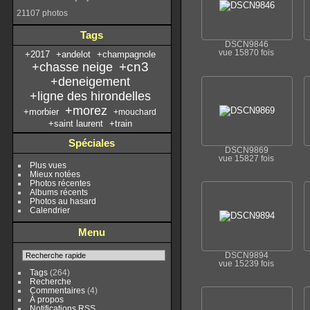
21107 photos
Tags
DSCN9846
vue 15870 fois
+2017
+andelot
+champagnole
+cn3
+chasse neige
+deneigement
+ligne des hirondelles
+morez
+morbier
+mouchard
+saint laurent
+train
Spéciales
DSCN9869
vue 15827 fois
Plus vues
Mieux notées
Photos récentes
Albums récents
Photos au hasard
Calendrier
Menu
DSCN9894
vue 15239 fois
Tags
(264)
Recherche
Commentaires
(4)
À propos
Notifications RSS