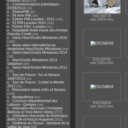
d'Amour 2015
170
Commémorations patriotiques
07/09/2014
195
55emePMI
64
54 ème PMI
126
DSCN9779
53ème PMI Lourdes - 2011
1455
vue 15834 fois
52 PMI Lourdes 2010
1028
51ème P.M.I. Lourdes
651
Hospitalité Notre Dame des Armées
Franche Comté
579
Salon Haut-Doubs Miniatures 2016
1099
4eme salon international du
modelisme Haut-Doubs Miniatures
892
Salon Haut-Doubs Miniatures 2014
525
DSCN9793
Haut-Doubs Miniatures 2013
vue 15814 fois
Valdahon
580
Salon Haut-Doubs Miniatures 2012
209
Tour de France - Arc et Senans
16/07/2014
111
Tour de France : Contre la Montre
2012
327
Renovation église d'Arc et Senans
1788
Montgolfières
871
Concours départemental des
DSCN9818
Labours - Quingey
189
vue 16101 fois
Ordination diaconale Christophe
Barbosa et Yves-Marie Viprey
237
Ordination diaconale de Dominique
BARCON et Pascal Huguenin
191
Distillerie du Risoux - Gentiane de la
vallée de Joux
34