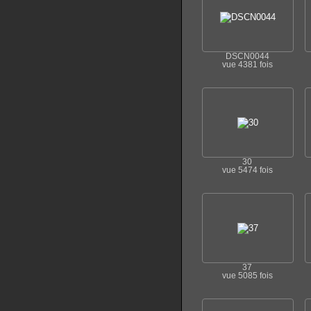
DSCN0044
vue 4381 fois
30
vue 5474 fois
37
vue 5085 fois