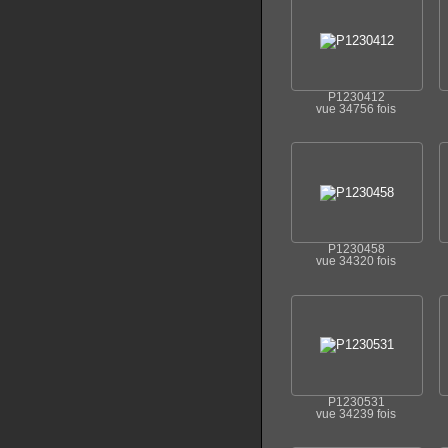
P1230412
vue 34756 fois
P1230458
vue 34320 fois
P1230531
vue 34239 fois