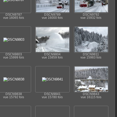
DSCN9787
DSCN9789
DSCN9792
vue 16065 fois
vue 16000 fois
vue 15932 fois
DSCN9803
DSCN9804
DSCN9811
vue 15999 fois
vue 15859 fois
vue 15983 fois
DSCN9838
DSCN9841
DSCN9843
vue 15792 fois
vue 15780 fois
vue 16115 fois