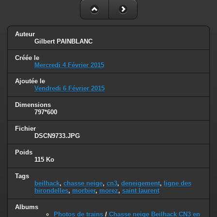
Auteur
Gilbert PAINBLANC
Créée le
Mercredi 4 Février 2015
Ajoutée le
Vendredi 6 Février 2015
Dimensions
797*600
Fichier
DSCN9733.JPG
Poids
115 Ko
Tags
beilhack
,
chasse neige
,
cn3
,
deneigement
,
ligne des
hirondelles
,
morbier
,
morez
,
saint laurent
Albums
Photos de trains
/
Chasse neige Beilhack CN3 en