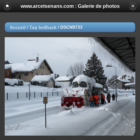
www.arcetsenans.com : Galerie de photos
Accueil
/
Tag
beilhack
/
DSCN9733