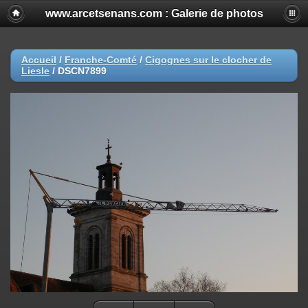
www.arcetsenans.com : Galerie de photos
Accueil
/
Franche-Comté
/
Cigognes sur le clocher de
Liesle
/
DSCN7899