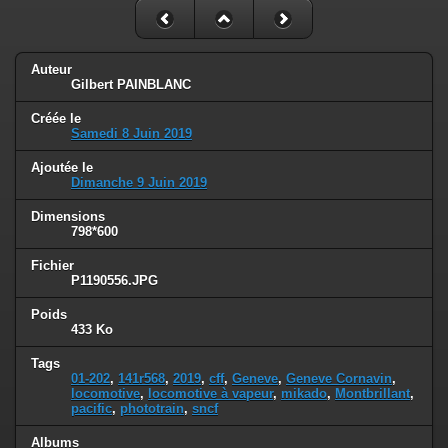
Auteur
Gilbert PAINBLANC
Créée le
Samedi 8 Juin 2019
Ajoutée le
Dimanche 9 Juin 2019
Dimensions
798*600
Fichier
P1190556.JPG
Poids
433 Ko
Tags
01-202
,
141r568
,
2019
,
cff
,
Geneve
,
Geneve Cornavin
,
locomotive
,
locomotive à vapeur
,
mikado
,
Montbrillant
,
pacific
,
phototrain
,
sncf
Albums