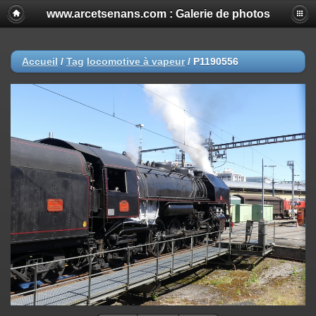
www.arcetsenans.com : Galerie de photos
Accueil
/
Tag
locomotive à vapeur
/
P1190556