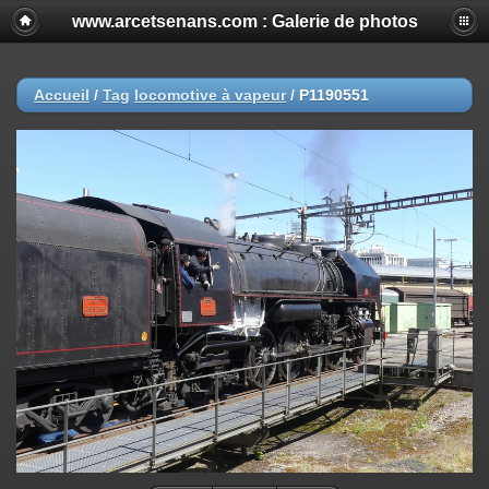
www.arcetsenans.com : Galerie de photos
Accueil
/
Tag
locomotive à vapeur
/
P1190551