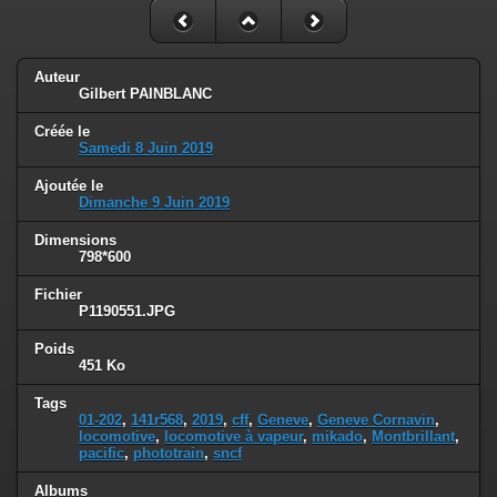
Auteur
Gilbert PAINBLANC
Créée le
Samedi 8 Juin 2019
Ajoutée le
Dimanche 9 Juin 2019
Dimensions
798*600
Fichier
P1190551.JPG
Poids
451 Ko
Tags
01-202
,
141r568
,
2019
,
cff
,
Geneve
,
Geneve Cornavin
,
locomotive
,
locomotive à vapeur
,
mikado
,
Montbrillant
,
pacific
,
phototrain
,
sncf
Albums