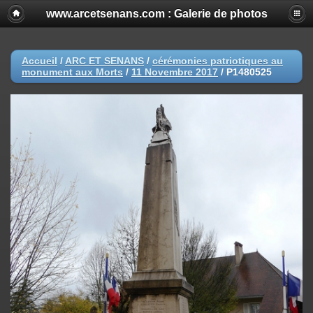
www.arcetsenans.com : Galerie de photos
Accueil
/
ARC ET SENANS
/
cérémonies patriotiques au
monument aux Morts
/
11 Novembre 2017
/
P1480525