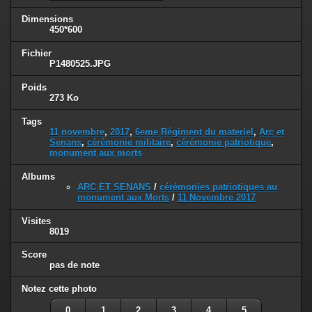
Dimensions
450*600
Fichier
P1480525.JPG
Poids
273 Ko
Tags
11 novembre
,
2017
,
6eme Régiment du materiel
,
Arc et
Senans
,
cérémonie militaire
,
cérémonie patriotique
,
monument aux morts
Albums
ARC ET SENANS
/
cérémonies patriotiques au
monument aux Morts
/
11 Novembre 2017
Visites
8019
Score
pas de note
Notez cette photo
0
1
2
3
4
5