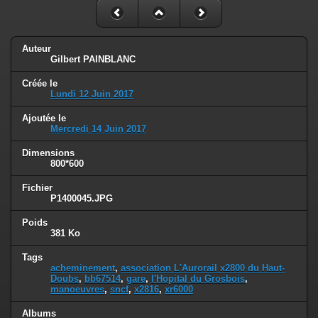
Auteur
Gilbert PAINBLANC
Créée le
Lundi 12 Juin 2017
Ajoutée le
Mercredi 14 Juin 2017
Dimensions
800*600
Fichier
P1400045.JPG
Poids
381 Ko
Tags
acheminement
,
association L'Aurorail x2800 du Haut-
Doubs
,
bb67514
,
gare
,
l'Hopital du Grosbois
,
manoeuvres
,
sncf
,
x2816
,
xr6000
Albums