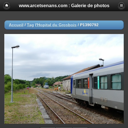
www.arcetsenans.com : Galerie de photos
Accueil
/
Tag
l'Hopital du Grosbois
/
P1390792