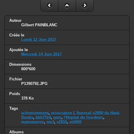
Auteur
Gilbert PAINBLANC
Créée le
Lundi 12 Juin 2017
Ajoutée le
Mercredi 14 Juin 2017
Dimensions
800*600
Fichier
P1390792.JPG
Poids
378 Ko
Tags
acheminement
,
association L'Aurorail x2800 du Haut-
Doubs
,
bb67514
,
gare
,
l'Hopital du Grosbois
,
manoeuvres
,
sncf
,
x2816
,
xr6000
Albums