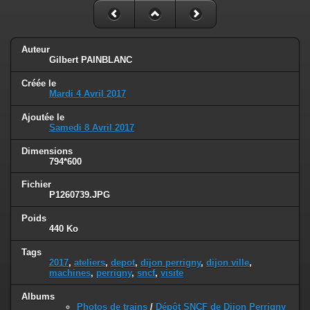
Auteur
Gilbert PAINBLANC
Créée le
Mardi 4 Avril 2017
Ajoutée le
Samedi 8 Avril 2017
Dimensions
794*600
Fichier
P1260739.JPG
Poids
440 Ko
Tags
2017
,
ateliers
,
depot
,
dijon perrigny
,
dijon ville
,
machines
,
perrigny
,
sncf
,
visite
Albums
Photos de trains
/
Dépôt SNCF de Dijon Perrigny