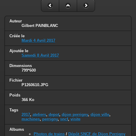
Auteur
Gilbert PAINBLANC
Créée le
Mardi 4 Avril 2017
Ajoutée le
Samedi 8 Avril 2017
Dimensions
799*600
Fichier
P1260610.JPG
Poids
366 Ko
Tags
2017
,
ateliers
,
depot
,
dijon perrigny
,
dijon ville
,
machines
,
perrigny
,
sncf
,
visite
Albums
Photos de trains
/
Dépôt SNCF de Dijon Perrigny