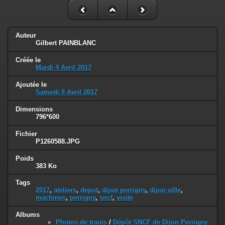
Auteur
Gilbert PAINBLANC
Créée le
Mardi 4 Avril 2017
Ajoutée le
Samedi 8 Avril 2017
Dimensions
796*600
Fichier
P1260588.JPG
Poids
383 Ko
Tags
2017
,
ateliers
,
depot
,
dijon perrigny
,
dijon ville
,
machines
,
perrigny
,
sncf
,
visite
Albums
Photos de trains
/
Dépôt SNCF de Dijon Perrigny