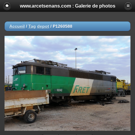
www.arcetsenans.com : Galerie de photos
Accueil
/
Tag
depot
/
P1260588