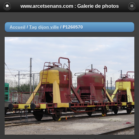
www.arcetsenans.com : Galerie de photos
Accueil
/
Tag
dijon ville
/
P1260570