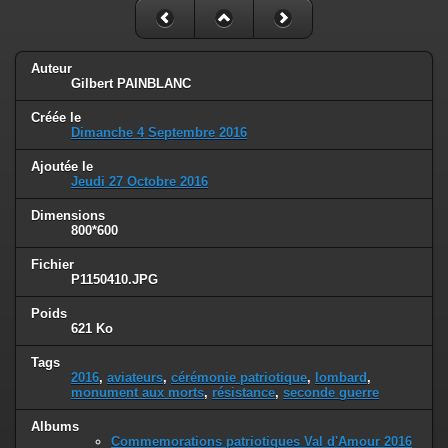
Auteur
Gilbert PAINBLANC
Créée le
Dimanche 4 Septembre 2016
Ajoutée le
Jeudi 27 Octobre 2016
Dimensions
800*600
Fichier
P1150410.JPG
Poids
621 Ko
Tags
2016
,
aviateurs
,
cérémonie patriotique
,
lombard
,
monument aux morts
,
résistance
,
seconde guerre
Albums
Commemorations patriotiques Val d'Amour 2016