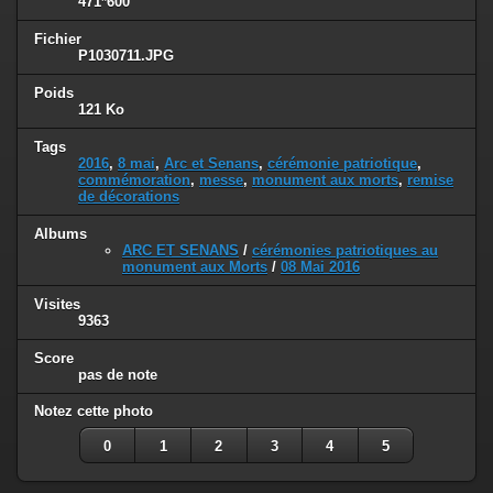
471*600
Fichier
P1030711.JPG
Poids
121 Ko
Tags
2016
,
8 mai
,
Arc et Senans
,
cérémonie patriotique
,
commémoration
,
messe
,
monument aux morts
,
remise
de décorations
Albums
ARC ET SENANS
/
cérémonies patriotiques au
monument aux Morts
/
08 Mai 2016
Visites
9363
Score
pas de note
Notez cette photo
0
1
2
3
4
5