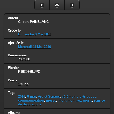
Auteur
Gilbert PAINBLANC
Créée le
Dimanche 8 Mai 2016
Ajoutée le
Mercredi 11 Mai 2016
Dimensions
795*600
Fichier
P1030669.JPG
Poids
194 Ko
Tags
2016
,
8 mai
,
Arc et Senans
,
cérémonie patriotique
,
commémoration
,
messe
,
monument aux morts
,
remise
de décorations
Albums