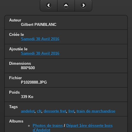
Auteur
Gilbert PAINBLANC
Créée le
Samedi 30 Avril 2016
Ajoutée le
Samedi 30 Avril 2016
Dimensions
800*600
Fichier
P1020888.JPG
Poids
339 Ko
Tags
andelot
,
cfr
,
desserte fret
,
fret
,
train de marchandise
Albums
Photos de trains
/
Départ 1ère désserte bois
d'Andelot