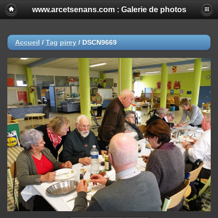
www.arcetsenans.com : Galerie de photos
Accueil
/
Tag
pirey
/
DSCN9669