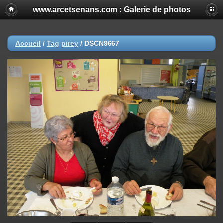
www.arcetsenans.com : Galerie de photos
Accueil
/
Tag
pirey
/
DSCN9667