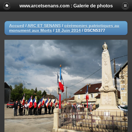
www.arcetsenans.com : Galerie de photos
Accueil
/
ARC ET SENANS
/
cérémonies patriotiques au
monument aux Morts
/
18 Juin 2014
/
DSCN5377