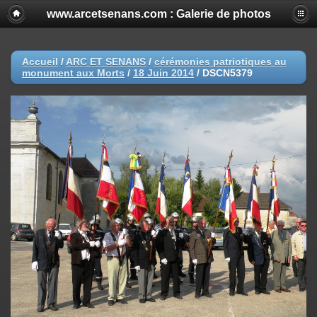
www.arcetsenans.com : Galerie de photos
Accueil
/
ARC ET SENANS
/
cérémonies patriotiques au
monument aux Morts
/
18 Juin 2014
/
DSCN5379