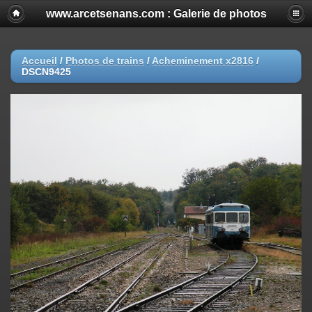
www.arcetsenans.com : Galerie de photos
Accueil
/
Photos de trains
/
Acheminement x2816
/
DSCN9425