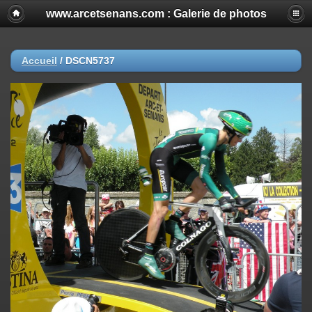
www.arcetsenans.com : Galerie de photos
Accueil
/
DSCN5737