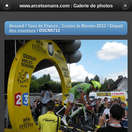
www.arcetsenans.com : Galerie de photos
Accueil
/
Tour de France : Contre la Montre 2012
/
Départ
des coureurs
/
DSCN5712