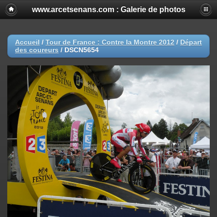
www.arcetsenans.com : Galerie de photos
Accueil
/
Tour de France : Contre la Montre 2012
/
Départ
des coureurs
/
DSCN5654