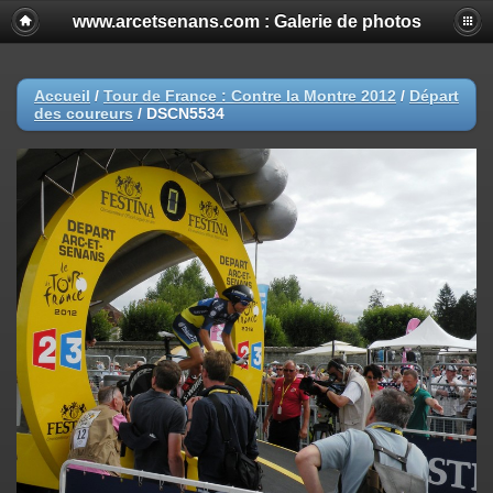
www.arcetsenans.com : Galerie de photos
Accueil
/
Tour de France : Contre la Montre 2012
/
Départ
des coureurs
/
DSCN5534