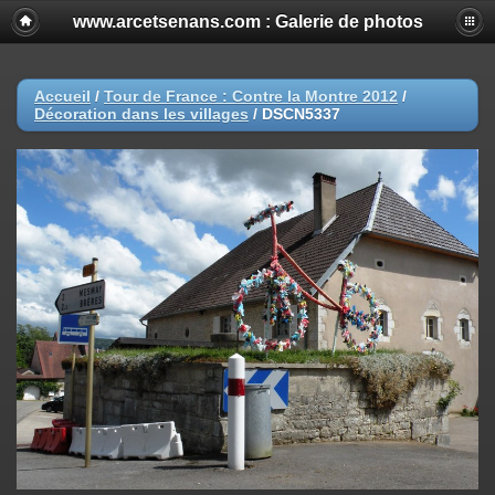
www.arcetsenans.com : Galerie de photos
Accueil
/
Tour de France : Contre la Montre 2012
/
Décoration dans les villages
/
DSCN5337