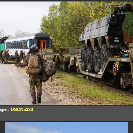
DSCN5333
lages
/