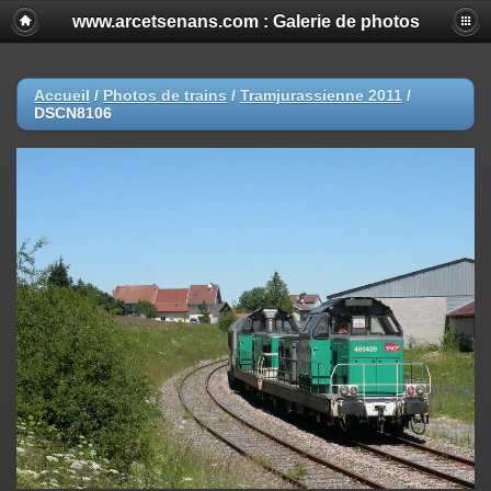
www.arcetsenans.com : Galerie de photos
Accueil
/
Photos de trains
/
Tramjurassienne 2011
/
DSCN8106