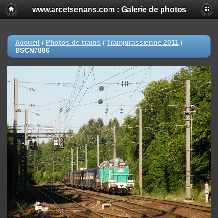
www.arcetsenans.com : Galerie de photos
Accueil
/
Photos de trains
/
Tramjurassienne 2011
/
DSCN7886