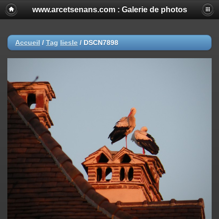
www.arcetsenans.com : Galerie de photos
Accueil
/
Tag
liesle
/
DSCN7898