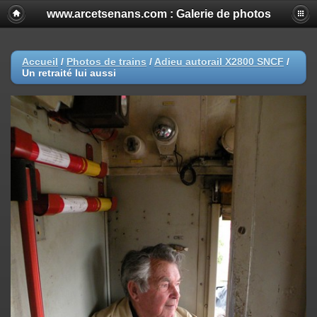
www.arcetsenans.com : Galerie de photos
Accueil
/
Photos de trains
/
Adieu autorail X2800 SNCF
/
Un retraité lui aussi