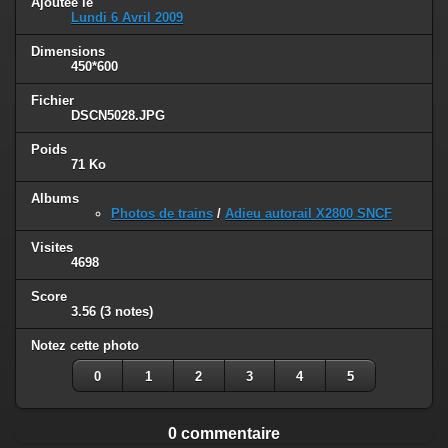
Ajoutée le
Lundi 6 Avril 2009
Dimensions
450*600
Fichier
DSCN5028.JPG
Poids
71 Ko
Albums
Photos de trains
/
Adieu autorail X2800 SNCF
Visites
4698
Score
3.56
(3 notes)
Notez cette photo
0
1
2
3
4
5
0 commentaire