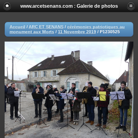
www.arcetsenans.com : Galerie de photos
Accueil
/
ARC ET SENANS
/
cérémonies patriotiques au
monument aux Morts
/
11 Novembre 2019
/
P1230525