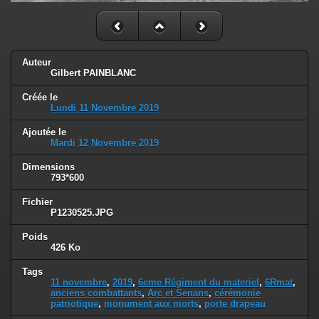
Auteur
Gilbert PAINBLANC
Créée le
Lundi 11 Novembre 2019
Ajoutée le
Mardi 12 Novembre 2019
Dimensions
793*600
Fichier
P1230525.JPG
Poids
426 Ko
Tags
11 novembre
,
2019
,
6eme Régiment du materiel
,
6Rmat
,
anciens combattants
,
Arc et Senans
,
cérémonie
patriotique
,
monument aux morts
,
porte drapeau