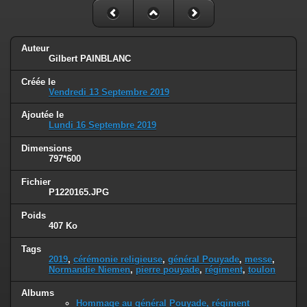
Auteur
Gilbert PAINBLANC
Créée le
Vendredi 13 Septembre 2019
Ajoutée le
Lundi 16 Septembre 2019
Dimensions
797*600
Fichier
P1220165.JPG
Poids
407 Ko
Tags
2019
,
cérémonie religieuse
,
général Pouyade
,
messe
,
Normandie Niemen
,
pierre pouyade
,
régiment
,
toulon
Albums
Hommage au général Pouyade, régiment