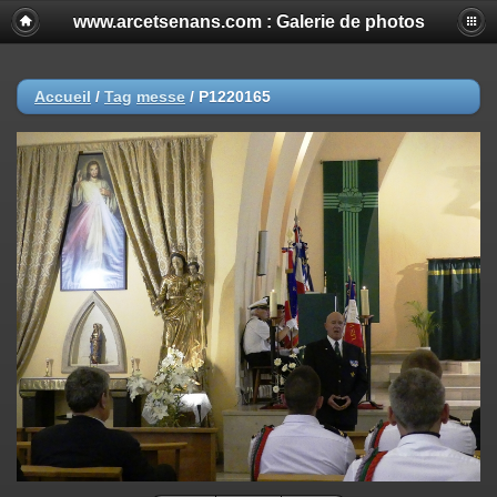
www.arcetsenans.com : Galerie de photos
Accueil
/
Tag
messe
/
P1220165