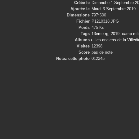
Créée le
Dimanche 1 Septembre 2
Ajoutée le
Mardi 3 Septembre 2019
Dimensions
797*600
Fichier
P1210318.JPG
Poids
475 Ko
Tags
13eme rg
,
2019
,
camp mili
Albums
les anciens de la Villed
Visites
12398
Score
pas de note
Notez cette photo