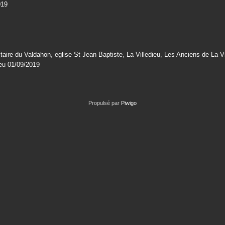
019
taire du Valdahon
,
eglise St Jean Baptiste
,
La Villedieu
,
Les Anciens de La Vi
ieu 01/09/2019
Propulsé par
Piwigo