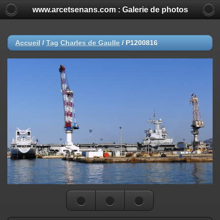
www.arcetsenans.com : Galerie de photos
Accueil
/
Tag
Charles de Gaulle
/
P1200816