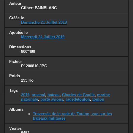
Auteur
Gilbert PAINBLANC
Créée le
Dimanche 21 Juillet 2019
Ajoutée le
Mercredi 24 Juillet 2019
Dimensions
800*490
Fichier
P1200816.JPG
Poids
295 Ko
Tags
2019
,
arsenal
,
bateau
,
Charles de Gaulle
,
marine
nationale
,
porte avions
,
radedetoulon
,
toulon
Albums
Traversée de la rade de Toulon, vue sur les
bateaux militaires
Visites
9452